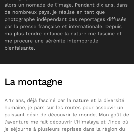
alors un nomade de l’image. Pendant dix ans, dans
de nombreux pays, je réalise en tant que
photographe indépendant des reportages diffusés
par la presse française et internationale. Depuis
ma plus tendre enfance la nature me fascine et
me procure une sérénité intemporelle
bienfaisante.
La montagne
A 17 ans, déjà fasciné par la nature et la diversité
humaine, je pars sur les routes pour assouvir un
puissant désir de découvrir le monde. Mon goût de
l'aventure me fait découvrir l'Himalaya et l'Inde où
je séjourne à plusieurs reprises dans la région du